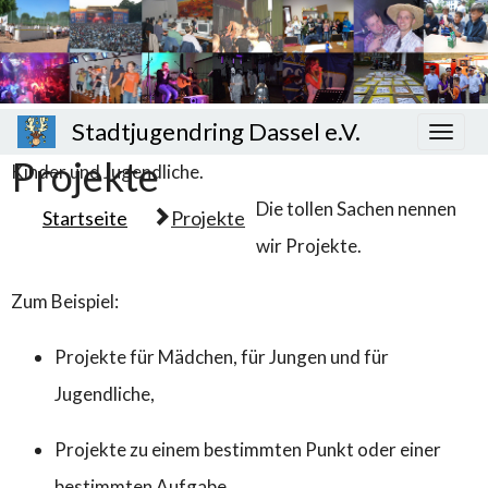
Der Stadt-Jugend-Ring Dassel macht tolle Sachen für
Stadtjugendring Dassel e.V.
Projekte
Kinder und Jugendliche.
Die tollen Sachen nennen
Startseite
Projekte
wir Projekte.
Zum Beispiel:
Projekte für Mädchen, für Jungen und für
Jugendliche,
Projekte zu einem bestimmten Punkt oder einer
bestimmten Aufgabe,